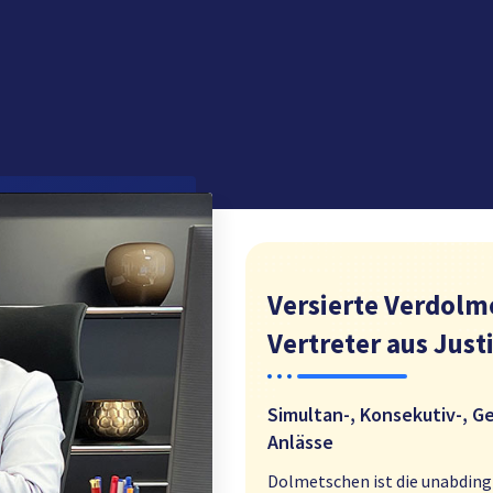
Versierte Verdolm
Vertreter aus Justi
Simultan-, Konsekutiv-, G
Anlässe
Dolmetschen ist die unabdin