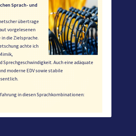
chen Sprach- und
metscher übertrage
laut vorgelesenen
in die Zielsprache.
etschung achte ich
 Mimik,
d Sprechgeschwindigkeit. Auch eine adäquate
und moderne EDV sowie stabile
sentlich.
Erfahrung in diesen Sprachkombinationen: