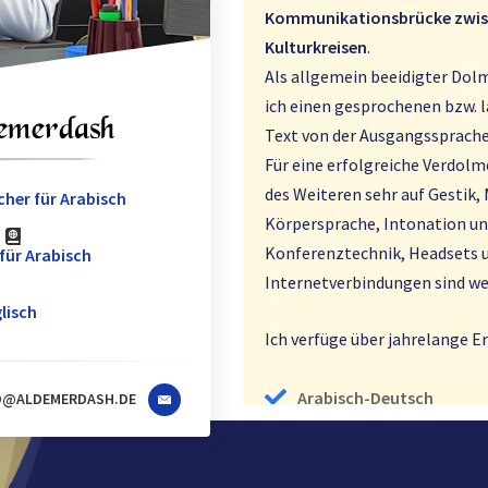
Kommunikationsbrücke zwis
Kulturkreisen
.
Als allgemein beeidigter Dol
ich einen gesprochenen bzw. 
Text von der Ausgangssprache 
Für eine erfolgreiche Verdolm
des Weiteren sehr auf Gestik,
her für Arabisch
Körpersprache, Intonation un
Konferenztechnik, Headsets 
für Arabisch
Internetverbindungen sind we
lisch
Ich verfüge über jahrelange 
Arabisch-Deutsch
O@ALDEMERDASH.DE
Deutsch-Arabisch